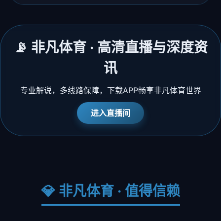
📡 非凡体育 · 高清直播与深度资
讯
专业解说，多线路保障，下载APP畅享非凡体育世界
进入直播间
💎 非凡体育 · 值得信赖