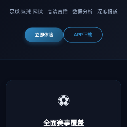
足球·篮球·网球 | 高清直播 | 数据分析 | 深度报道
立即体验
APP下载
⚽
全面赛事覆盖