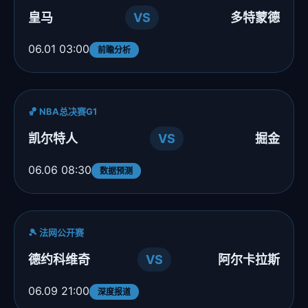
皇马
VS
多特蒙德
06.01 03:00
前瞻分析
🏀 NBA总决赛G1
凯尔特人
VS
掘金
06.06 08:30
数据预测
🎾 法网公开赛
德约科维奇
VS
阿尔卡拉斯
06.09 21:00
深度报道