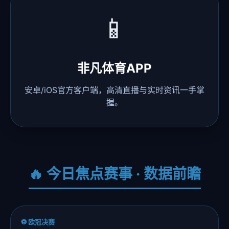
📱
非凡体育APP
安卓/iOS官方客户端，高清直播与实时资讯一手掌
握。
🔥 今日焦点赛事 · 数据前瞻
⚽ 欧冠决赛